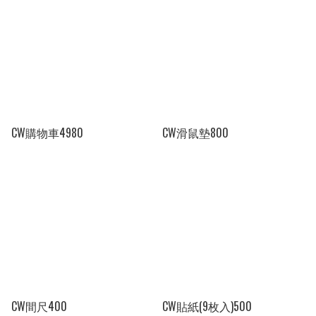
CW購物車4980
CW滑鼠墊800
CW間尺400
CW貼紙(9枚入)500