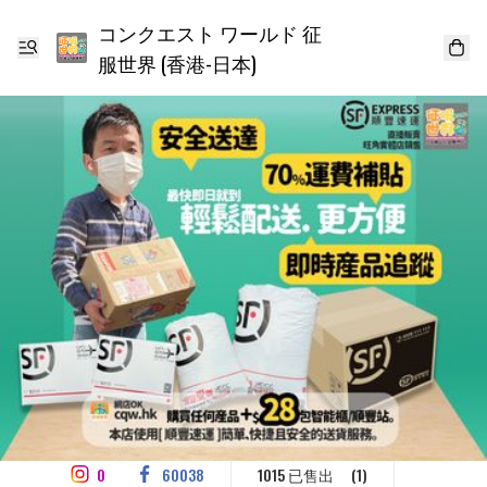
コンクエスト ワールド 征
服世界 (香港-日本)
0
60038
1015 已售出
(1)