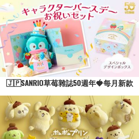
🇯🇵SANRIO草莓雜誌50週年🍓每月新款