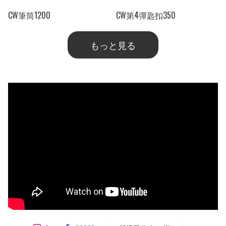
CW筆筒1200
CW第4彈匙扣350
もっと見る