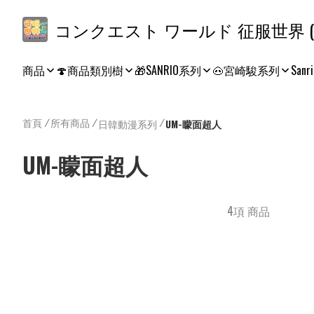
コ
商品
🍄商品類別樹
🎁SANRIO系列
🐽宮崎駿系列
Sanri
首頁
/
所有商品
/
/
日韓動漫系列
UM-矇面超人
UM-矇面超人
4項 商品