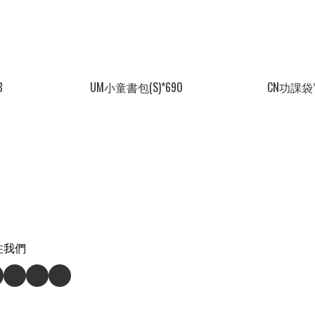
8
UM小童書包(S)*690
CN功課袋*
注我們