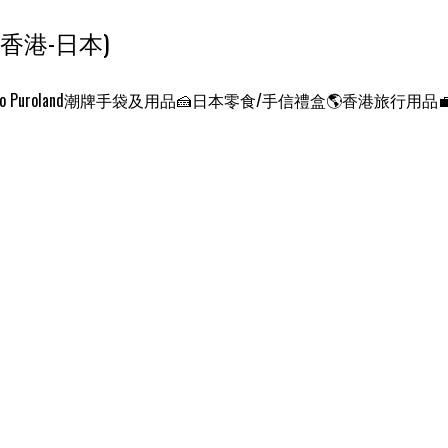
ンクエスト ワールド 征服世界 (香港-日本)
o Puroland
潮牌手袋及用品
🍰日本零食/手信禮盒
🌎香港旅行用品