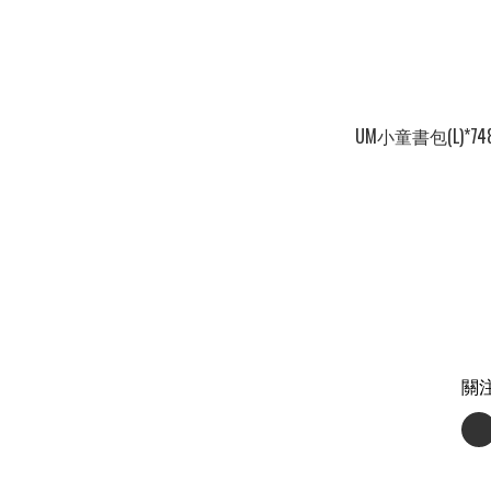
UM小童書包(L)*74
關