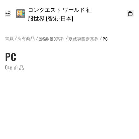
コンクエスト ワールド 征
服世界 (香港-日本)
首頁
/
所有商品
/
/
/
🎁SANRIO系列
夏威夷限定系列
PC
PC
0項 商品