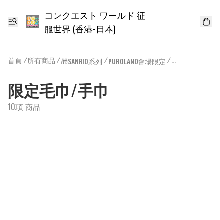
コンクエスト ワールド 征
服世界 (香港-日本)
首頁
/
所有商品
/
/
/
🎁SANRIO系列
PUROLAND會場限定
限定毛巾/手巾
限定毛巾/手巾
10項 商品