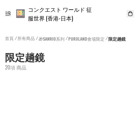
コンクエスト ワールド 征
服世界 (香港-日本)
首頁
/
所有商品
/
/
/
🎁SANRIO系列
PUROLAND會場限定
限定趟鏡
限定趟鏡
20項 商品