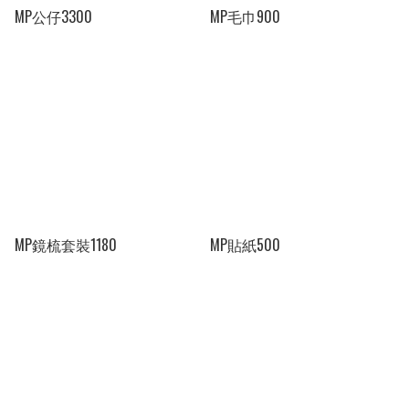
MP公仔3300
MP毛巾900
MP鏡梳套裝1180
MP貼紙500