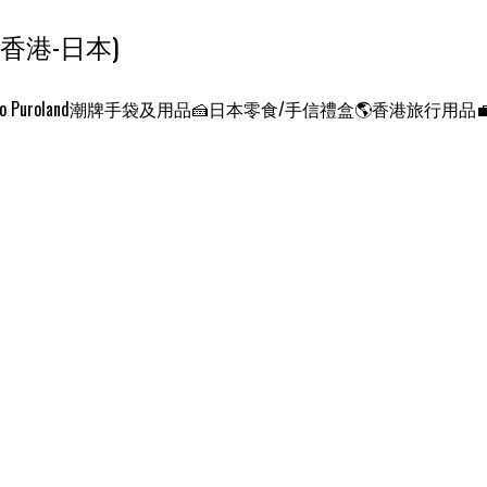
ンクエスト ワールド 征服世界 (香港-日本)
o Puroland
潮牌手袋及用品
🍰日本零食/手信禮盒
🌎香港旅行用品