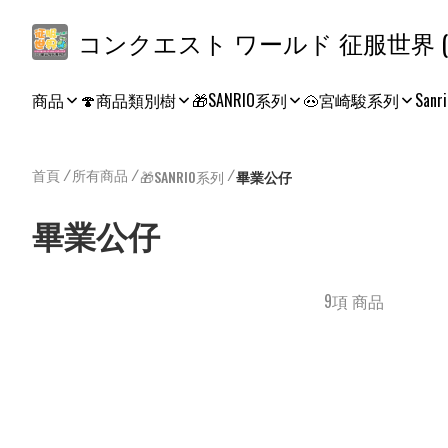
コ
商品
🍄商品類別樹
🎁SANRIO系列
🐽宮崎駿系列
Sanri
首頁
/
所有商品
/
/
🎁SANRIO系列
畢業公仔
畢業公仔
9項 商品