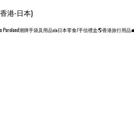
ンクエスト ワールド 征服世界 (香港-日本)
o Puroland
潮牌手袋及用品
🍰日本零食/手信禮盒
🌎香港旅行用品