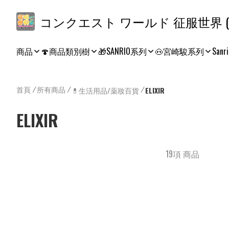
コ
商品
🍄商品類別樹
🎁SANRIO系列
🐽宮崎駿系列
Sanri
首頁
/
所有商品
/
/
💊生活用品/薬妝百貨
ELIXIR
ELIXIR
19項 商品