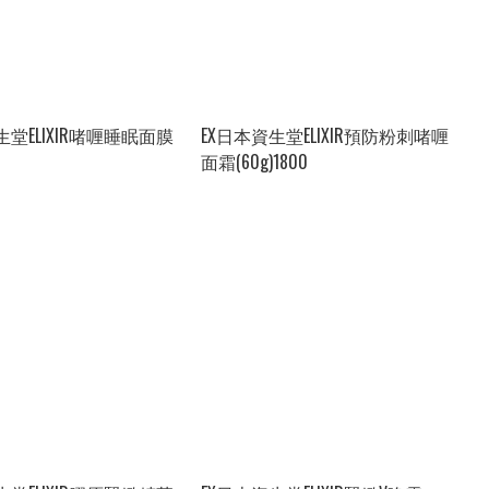
生堂ELIXIR啫喱睡眠面膜
EX日本資生堂ELIXIR預防粉刺啫喱
面霜(60g)1800