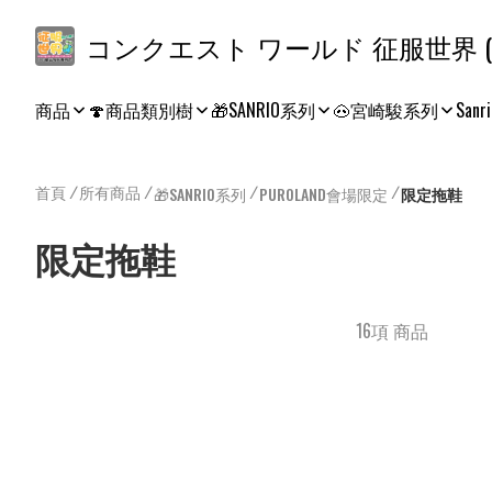
コ
商品
🍄商品類別樹
🎁SANRIO系列
🐽宮崎駿系列
Sanri
首頁
/
所有商品
/
/
/
🎁SANRIO系列
PUROLAND會場限定
限定拖鞋
限定拖鞋
16項 商品