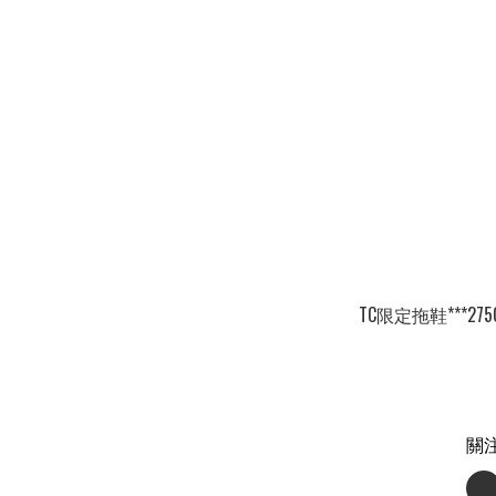
TC限定拖鞋***275
關