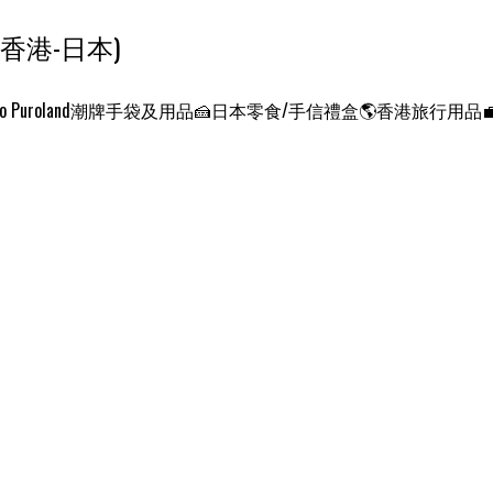
ンクエスト ワールド 征服世界 (香港-日本)
o Puroland
潮牌手袋及用品
🍰日本零食/手信禮盒
🌎香港旅行用品