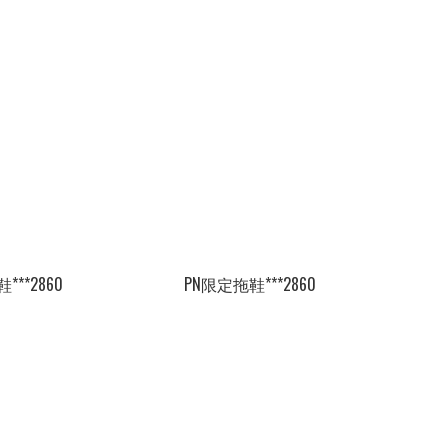
***2860
PN限定拖鞋***2860