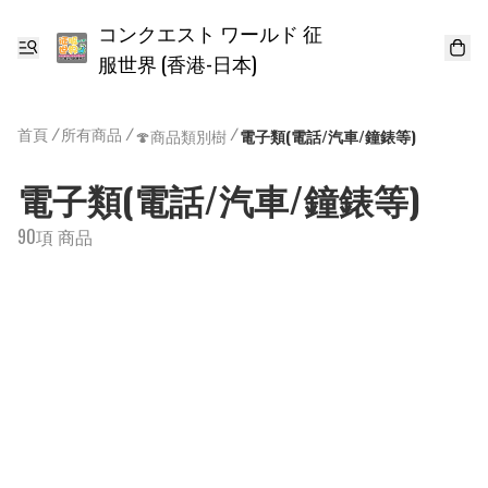
コンクエスト ワールド 征
服世界 (香港-日本)
首頁
/
所有商品
/
/
🍄商品類別樹
電子類(電話/汽車/鐘錶等)
電子類(電話/汽車/鐘錶等)
90項 商品