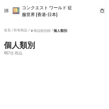
コンクエスト ワールド 征
服世界 (香港-日本)
首頁
/
所有商品
/
/
🍄商品類別樹
個人類別
個人類別
467項 商品