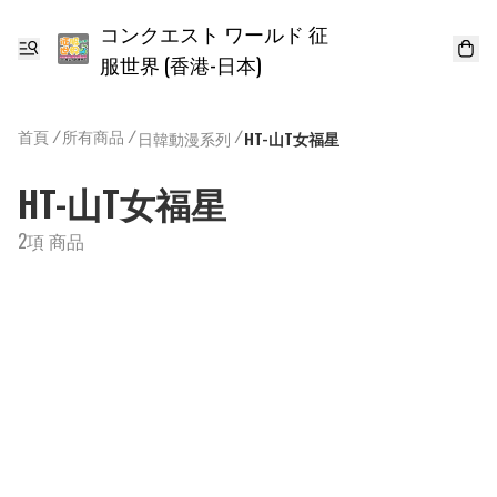
コンクエスト ワールド 征
服世界 (香港-日本)
首頁
/
所有商品
/
/
日韓動漫系列
HT-山T女福星
HT-山T女福星
2項 商品