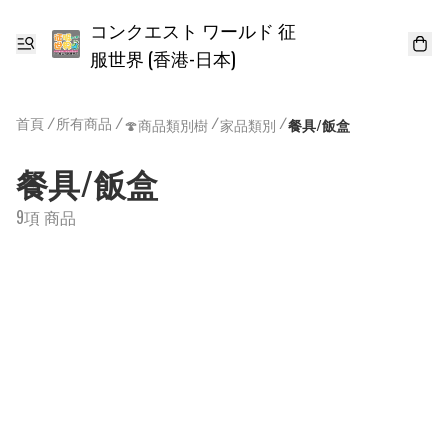
コンクエスト ワールド 征
服世界 (香港-日本)
首頁
/
所有商品
/
/
/
🍄商品類別樹
家品類別
餐具/飯盒
餐具/飯盒
9項 商品