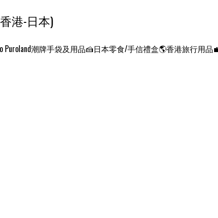
ンクエスト ワールド 征服世界 (香港-日本)
o Puroland
潮牌手袋及用品
🍰日本零食/手信禮盒
🌎香港旅行用品