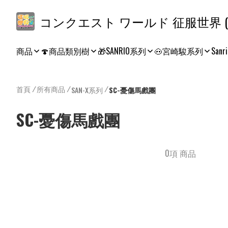
コ
商品
🍄商品類別樹
🎁SANRIO系列
🐽宮崎駿系列
Sanri
首頁
/
所有商品
/
/
SAN-X系列
SC-憂傷馬戲團
SC-憂傷馬戲團
0項 商品