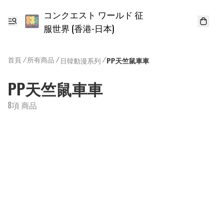
コンクエスト ワールド 征
服世界 (香港-日本)
首頁
/
所有商品
/
/
日韓動漫系列
PP天竺鼠車車
PP天竺鼠車車
8項 商品