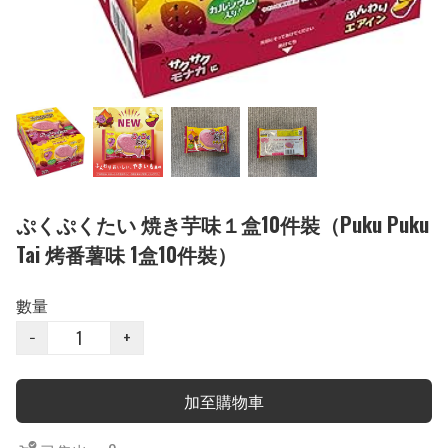
ぷくぷくたい 焼き芋味１盒10件裝（Puku Puku
Tai 烤番薯味 1盒10件裝）
數量
−
+
加至購物車