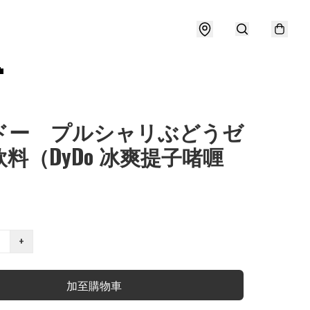

ドー プルシャリぶどうゼ
料（DyDo 冰爽提子啫喱
）
+
加至購物車