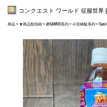
コ
商品
🍄商品類別樹
🎁SANRIO系列
🐽宮崎駿系列
Sanri