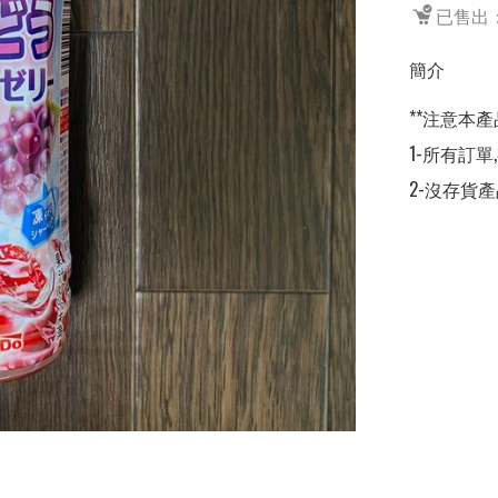
已售出：
簡介
**注意本產
1-所有訂單
2-沒存貨產