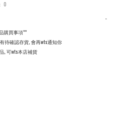
 0
−
品購買事項**

,有待確認存貨, 會再wts通知你

品, 可wts本店補貨