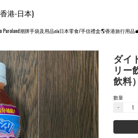
ンクエスト ワールド 征服世界 (香港-日本)
o Puroland
潮牌手袋及用品
🍰日本零食/手信禮盒
🌎香港旅行用品
ダイ
リー飲
飲料
數量
−