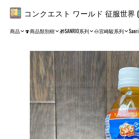
コ
商品
🍄商品類別樹
🎁SANRIO系列
🐽宮崎駿系列
Sanri