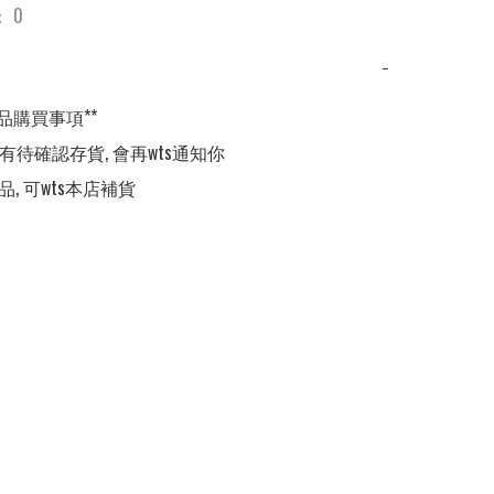
 0
−
品購買事項**

,有待確認存貨, 會再wts通知你

品, 可wts本店補貨