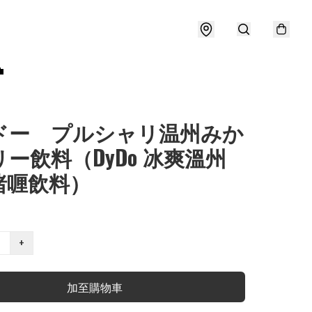

ドー プルシャリ温州みか
ー飲料（DyDo 冰爽溫州
啫喱飲料）
+
加至購物車