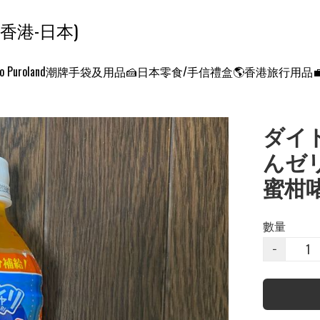
ンクエスト ワールド 征服世界 (香港-日本)
o Puroland
潮牌手袋及用品
🍰日本零食/手信禮盒
🌎香港旅行用品
ダイ
んゼリ
蜜柑
數量
−