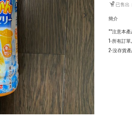
已售出：
簡介
**注意本產
1-所有訂單
2-沒存貨產