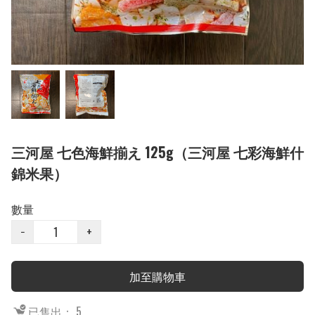
三河屋 七色海鮮揃え 125g（三河屋 七彩海鮮什
錦米果）
數量
−
+
加至購物車
已售出： 5