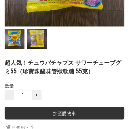
超人気！チュウパチャプス サワーチューブグ
ミ55（珍寶珠酸味管狀軟糖 55克）
數量
−
+
加至購物車
已售出： 2