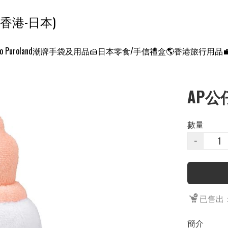
ンクエスト ワールド 征服世界 (香港-日本)
o Puroland
潮牌手袋及用品
🍰日本零食/手信禮盒
🌎香港旅行用品
AP公仔
數量
−
已售出：
簡介