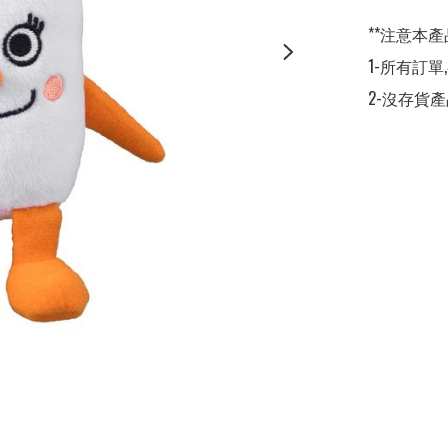
**注意本產
1-所有訂單
2-沒存貨產