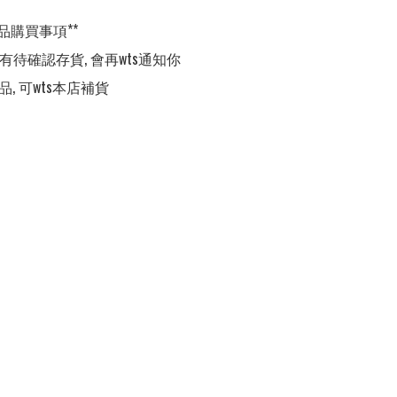
品購買事項**

,有待確認存貨, 會再wts通知你

品, 可wts本店補貨