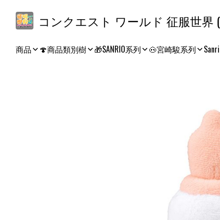
コ
商品
🍄商品類別樹
🎁SANRIO系列
🐽宮崎駿系列
Sanri