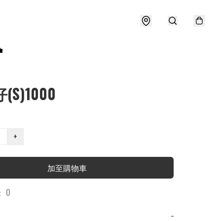

(S)1000
+
加至購物車
 0
−