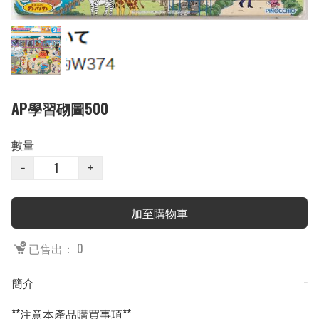
AP學習砌圖500
數量
−
+
加至購物車
已售出： 0
簡介
−
**注意本產品購買事項**
