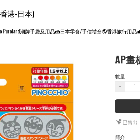
ンクエスト ワールド 征服世界 (香港-日本)
o Puroland
潮牌手袋及用品
🍰日本零食/手信禮盒
🌎香港旅行用品
AP畫
數量
−
已售出：
簡介