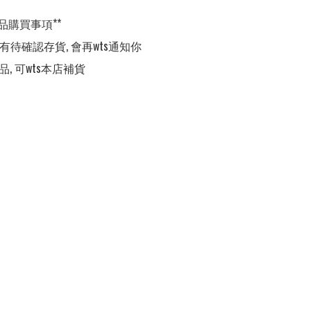
品購買事項**

,有待確認存貨, 會再wts通知你

品, 可wts本店補貨