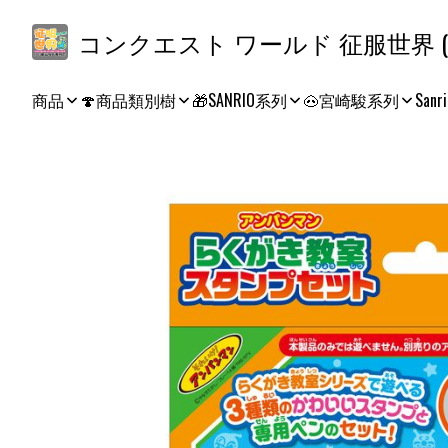
コ
商品
🍄商品類別樹
🎁SANRIO系列
🐽宮崎駿系列
Sanri