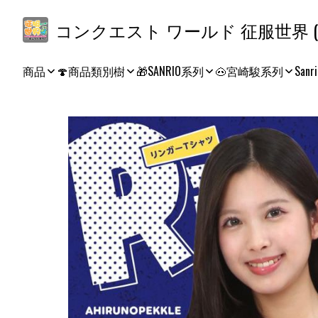
コ
商品
🍄商品類別樹
🎁SANRIO系列
🐽宮崎駿系列
Sanri