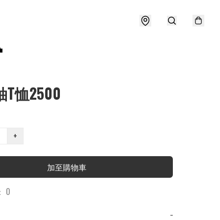

袖T恤2500
+
加至購物車
 0
−