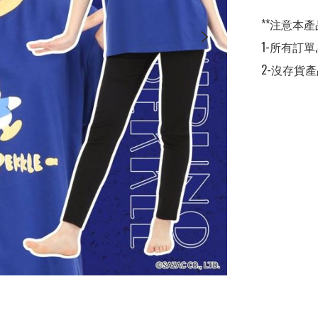
**注意本產
1-所有訂單
2-沒存貨產