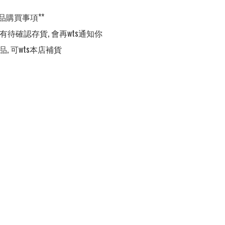
品購買事項**

,有待確認存貨, 會再wts通知你

品, 可wts本店補貨