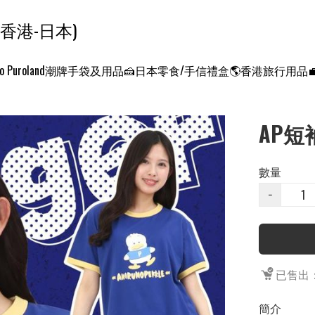
ンクエスト ワールド 征服世界 (香港-日本)
o Puroland
潮牌手袋及用品
🍰日本零食/手信禮盒
🌎香港旅行用品
AP短
數量
−
已售出：
簡介