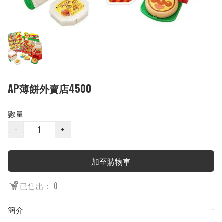
AP薄餅外賣店4500
數量
−
+
加至購物車
已售出： 0
簡介
−