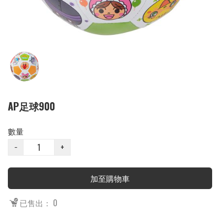
AP足球900
數量
−
+
加至購物車
已售出： 0