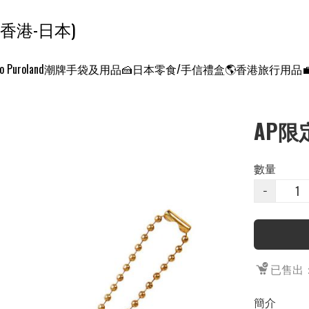
ンクエスト ワールド 征服世界 (香港-日本)
o Puroland
潮牌手袋及用品
🍰日本零食/手信禮盒
🌎香港旅行用品
AP限
數量
−
已售出：
簡介