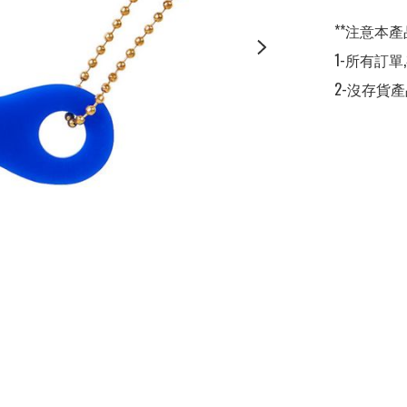
**注意本產
1-所有訂單
2-沒存貨產