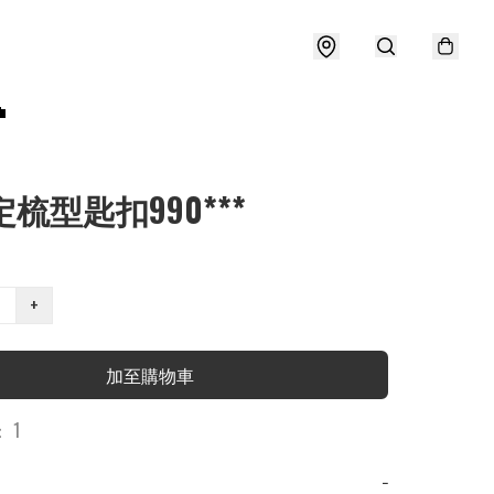

定梳型匙扣990***
+
加至購物車
 1
−