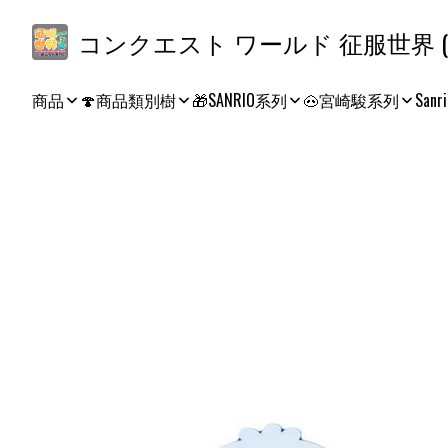
コ
商品
🍄商品類別樹
🎁SANRIO系列
🐽宮崎駿系列
Sanri