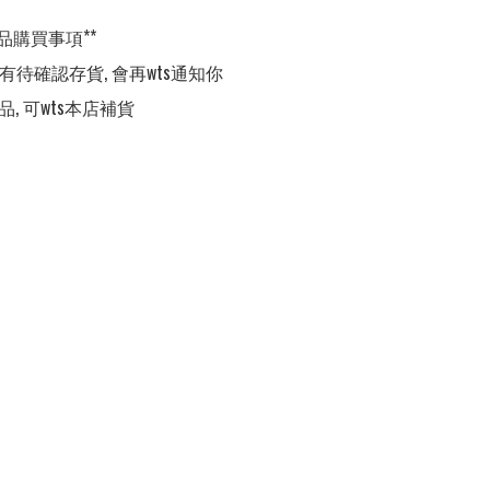
品購買事項**

,有待確認存貨, 會再wts通知你

品, 可wts本店補貨