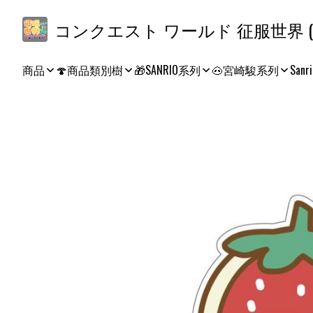
コ
商品
🍄商品類別樹
🎁SANRIO系列
🐽宮崎駿系列
Sanri