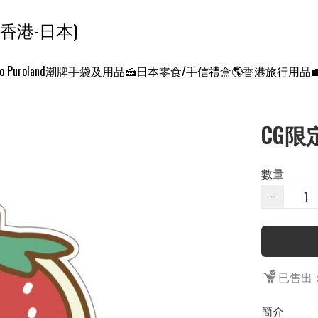
ンクエスト ワールド 征服世界 (香港-日本)
o Puroland
潮牌手袋及用品
🍰日本零食/手信禮盒
🌎香港旅行用品
CG限定
數量
−
已售出：
簡介