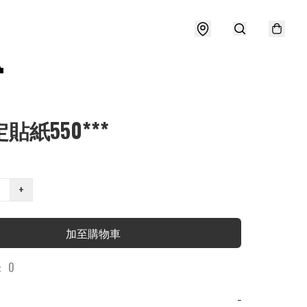

貼紙550***
+
加至購物車
 0
−