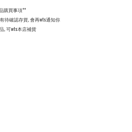
品購買事項**

,有待確認存貨, 會再wts通知你

品, 可wts本店補貨