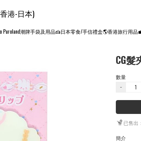
ンクエスト ワールド 征服世界 (香港-日本)
o Puroland
潮牌手袋及用品
🍰日本零食/手信禮盒
🌎香港旅行用品
CG髮
數量
−
已售出：
簡介