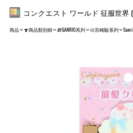
コ
商品
🍄商品類別樹
🎁SANRIO系列
🐽宮崎駿系列
Sanri