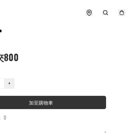

夾800
+
加至購物車
 0
−