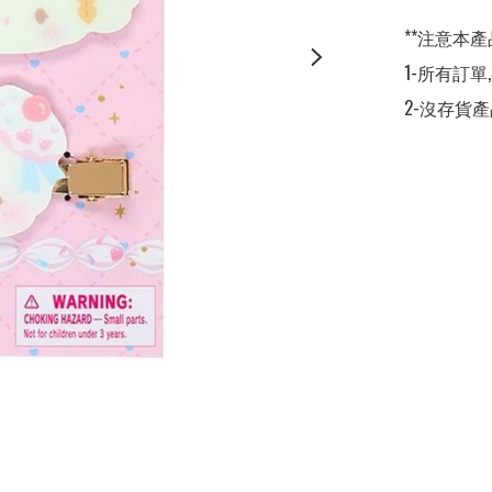
**注意本產
1-所有訂單
2-沒存貨產