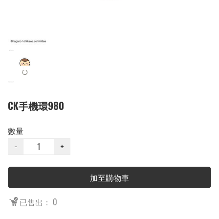
CK手機環980
數量
−
+
加至購物車
已售出： 0