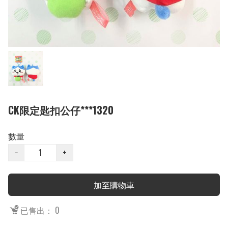
CK限定匙扣公仔***1320
數量
−
+
加至購物車
已售出： 0