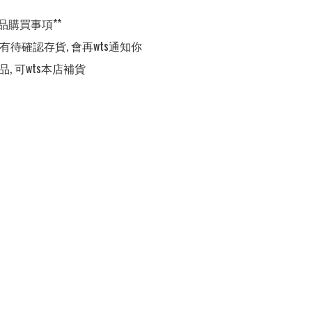
品購買事項**

,有待確認存貨, 會再wts通知你

品, 可wts本店補貨