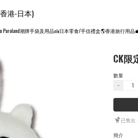
ンクエスト ワールド 征服世界 (香港-日本)
o Puroland
潮牌手袋及用品
🍰日本零食/手信禮盒
🌎香港旅行用品
CK限
數量
−
已售出：
簡介