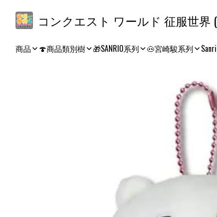
コ
商品
🍄商品類別樹
🎁SANRIO系列
🐽宮崎駿系列
Sanri