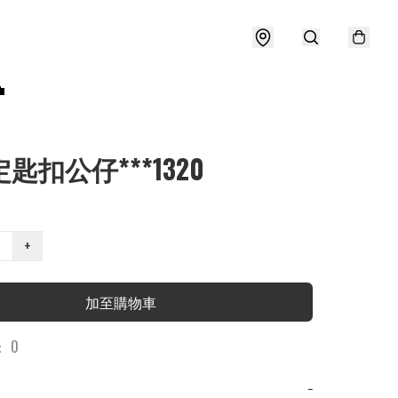

定匙扣公仔***1320
+
加至購物車
 0
−