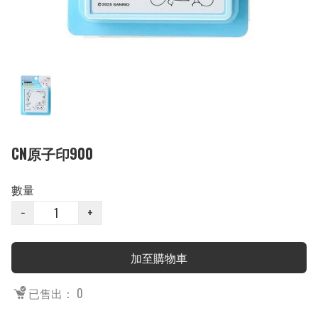
CN原子印900
數量
−
+
加至購物車
已售出： 0