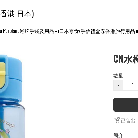
ンクエスト ワールド 征服世界 (香港-日本)
o Puroland
潮牌手袋及用品
🍰日本零食/手信禮盒
🌎香港旅行用品
CN水樽
數量
−
已售出：
簡介