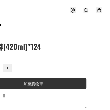

(420ml)*124
+
加至購物車
 0
−