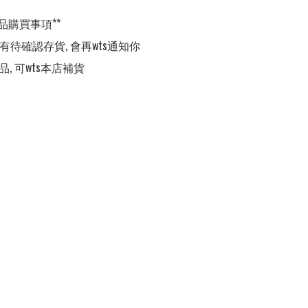
品購買事項**

,有待確認存貨, 會再wts通知你

品, 可wts本店補貨