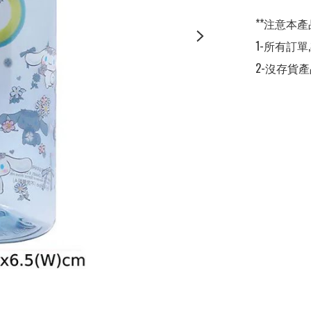
**注意本產
1-所有訂單
2-沒存貨產