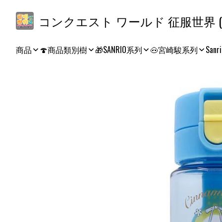
コ
商品
🍄商品類別樹
🎁SANRIO系列
🐽宮崎駿系列
Sanri