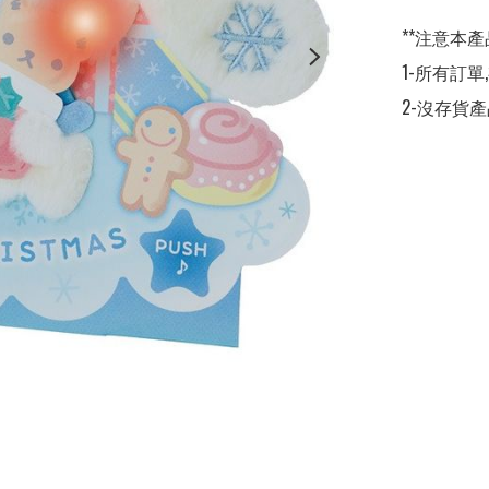
**注意本產
1-所有訂單
2-沒存貨產