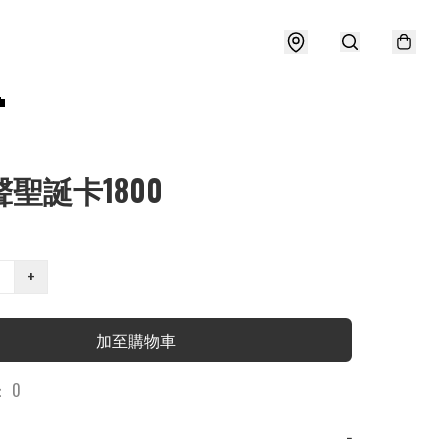

聲聖誕卡1800
+
加至購物車
 0
−