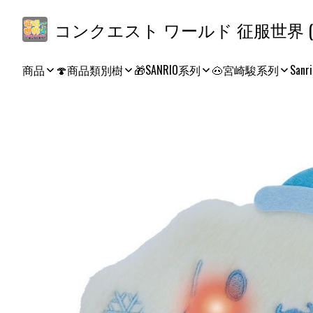
コ
商品
🍄商品類別樹
🎁SANRIO系列
🐽宮崎駿系列
Sanri