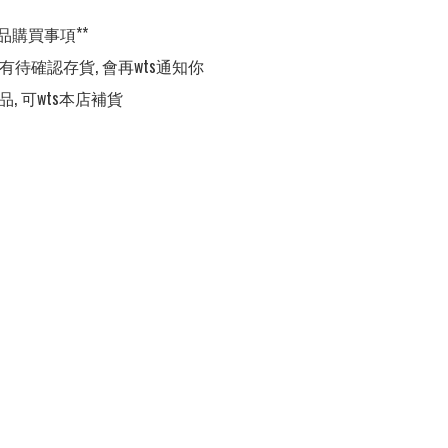
品購買事項**

,有待確認存貨, 會再wts通知你

品, 可wts本店補貨