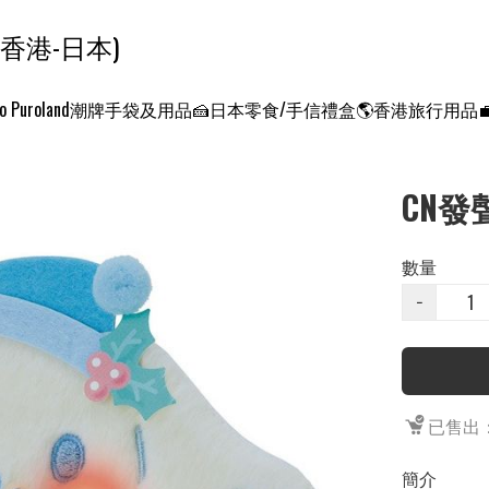
ンクエスト ワールド 征服世界 (香港-日本)
o Puroland
潮牌手袋及用品
🍰日本零食/手信禮盒
🌎香港旅行用品
CN發
數量
−
已售出：
簡介