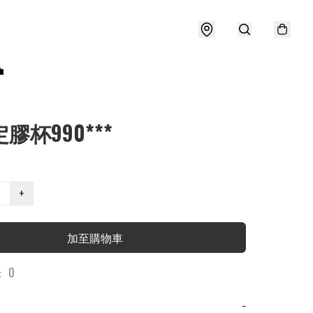

定膠杯990***
+
加至購物車
 0
−