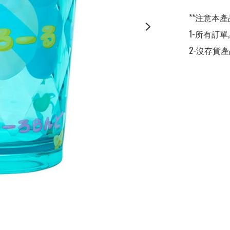
**注意本產
1-所有訂單
2-沒存貨產