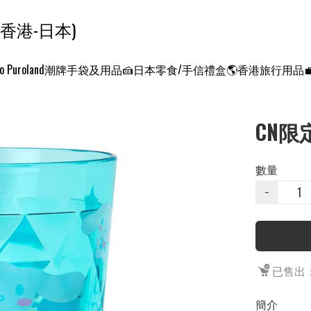
ンクエスト ワールド 征服世界 (香港-日本)
o Puroland
潮牌手袋及用品
🍰日本零食/手信禮盒
🌎香港旅行用品
CN限
數量
−
已售出：
簡介