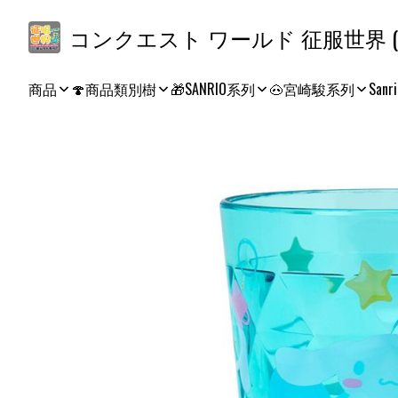
コ
商品
🍄商品類別樹
🎁SANRIO系列
🐽宮崎駿系列
Sanri