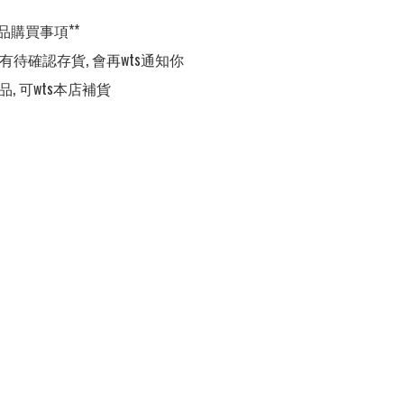
品購買事項**

,有待確認存貨, 會再wts通知你

品, 可wts本店補貨