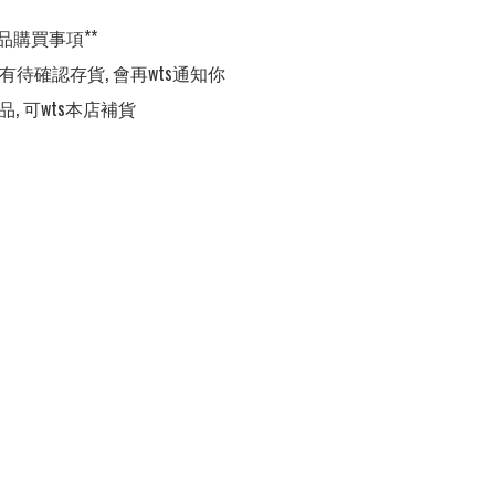
品購買事項**

,有待確認存貨, 會再wts通知你

品, 可wts本店補貨