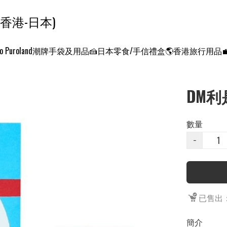
ンクエスト ワールド 征服世界 (香港-日本)
o Puroland
潮牌手袋及用品
🍰日本零食/手信禮盒
🌎香港旅行用品
DM利
數量
−
已售出：
簡介