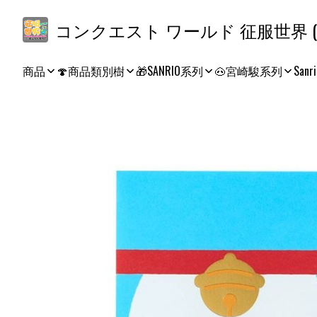
コ
商品
🍄商品類別樹
🎁SANRIO系列
🐽宮崎駿系列
Sanri