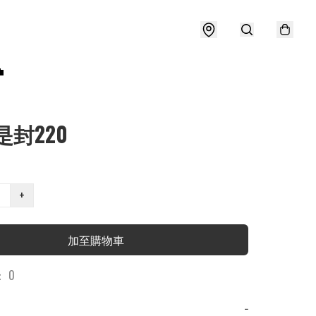

是封220
+
加至購物車
 0
−