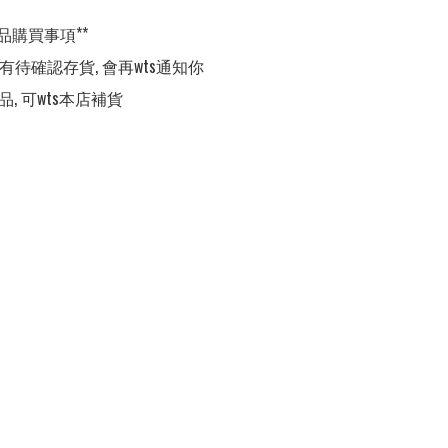
品購買事項**

,有待確認存貨, 會再wts通知你

品, 可wts本店補貨