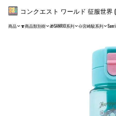
コ
商品
🍄商品類別樹
🎁SANRIO系列
🐽宮崎駿系列
Sanri