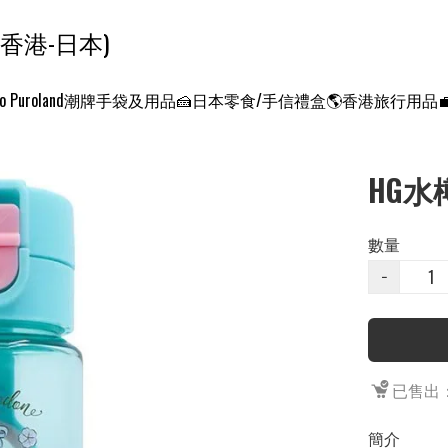
ンクエスト ワールド 征服世界 (香港-日本)
o Puroland
潮牌手袋及用品
🍰日本零食/手信禮盒
🌎香港旅行用品
HG水樽
數量
−
已售出：
簡介