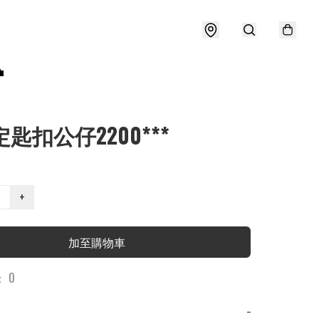

定匙扣公仔2200***
+
加至購物車
 0
−