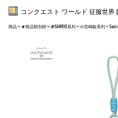
コ
商品
🍄商品類別樹
🎁SANRIO系列
🐽宮崎駿系列
Sanri