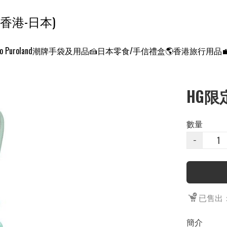
ンクエスト ワールド 征服世界 (香港-日本)
o Puroland
潮牌手袋及用品
🍰日本零食/手信禮盒
🌎香港旅行用品
HG限
數量
−
已售出：
簡介