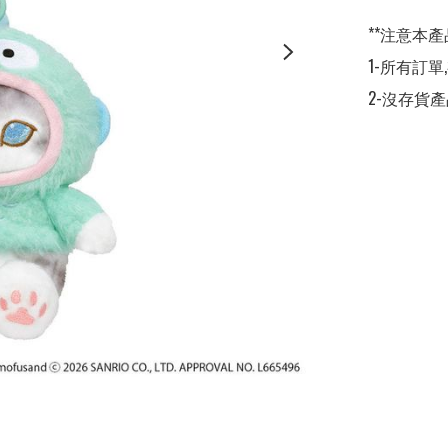
**注意本產
1-所有訂單
2-沒存貨產