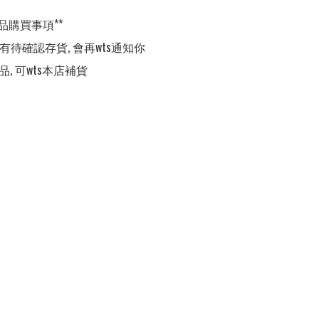
品購買事項**

,有待確認存貨, 會再wts通知你

品, 可wts本店補貨