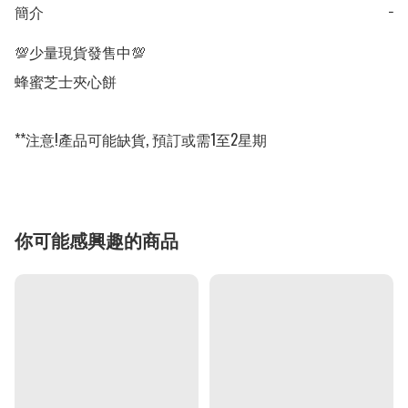
簡介
−
💯少量現貨發售中💯

蜂蜜芝士夾心餅

**注意!產品可能缺貨, 預訂或需1至2星期
你可能感興趣的商品