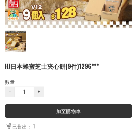
HJ日本蜂蜜芝士夾心餅(9件)1296***
數量
−
+
加至購物車
已售出： 1