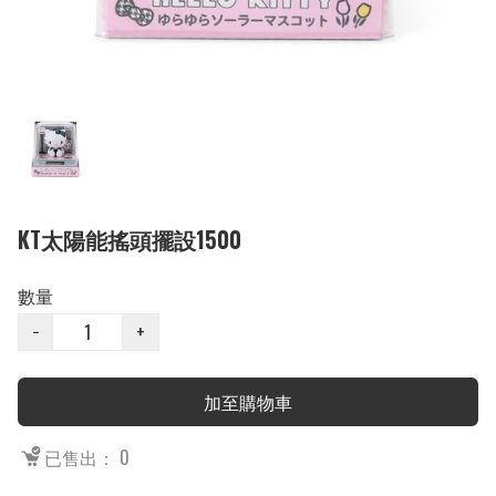
KT太陽能搖頭擺設1500
數量
−
+
加至購物車
已售出： 0