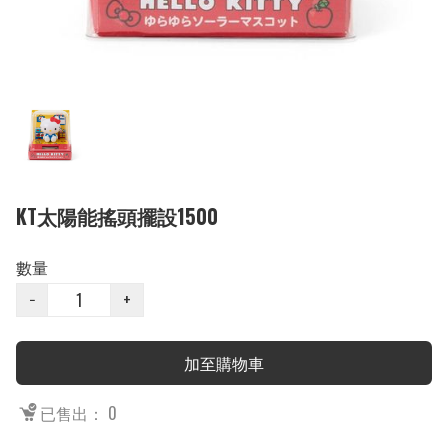
KT太陽能搖頭擺設1500
數量
−
+
加至購物車
已售出： 0