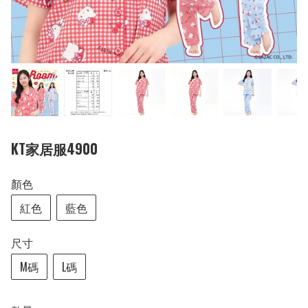
KT家居服4900
顏色
紅色
藍色
尺寸
M碼
L碼