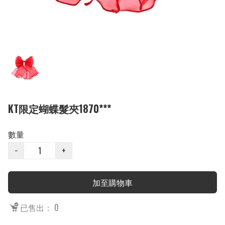
KT限定蝴蝶髮夾1870***
數量
−
+
加至購物車
已售出： 0