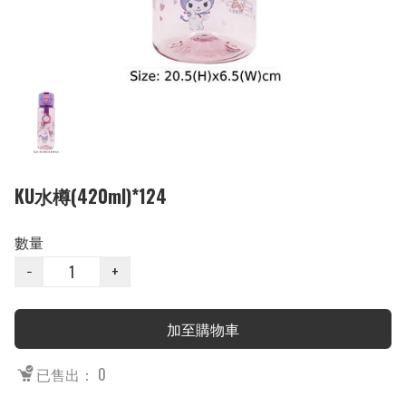
KU水樽(420ml)*124
數量
−
+
加至購物車
已售出： 0