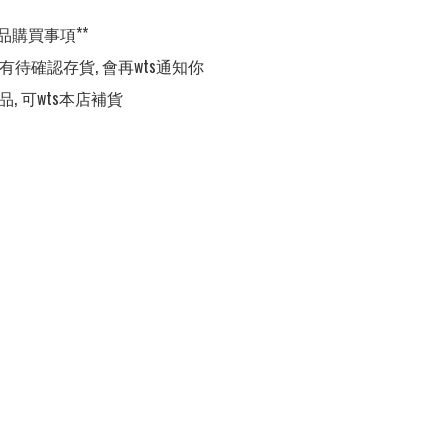
品購買事項**

,有待確認存貨, 會再wts通知你

品, 可wts本店補貨