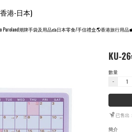
ンクエスト ワールド 征服世界 (香港-日本)
o Puroland
潮牌手袋及用品
🍰日本零食/手信禮盒
🌎香港旅行用品
KU-
數量
−
已售出：
簡介