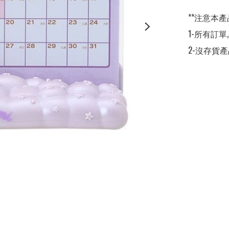
**注意本產
1-所有訂單
2-沒存貨產