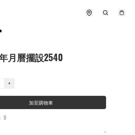

26年月曆擺設2540
+
加至購物車
 0
−