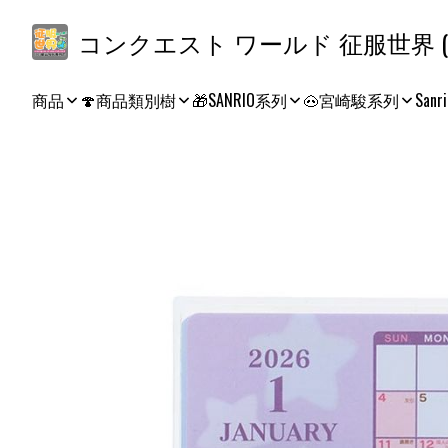
コ
商品
🍄商品類別樹
🎁SANRIO系列
🐽宮崎駿系列
Sanri