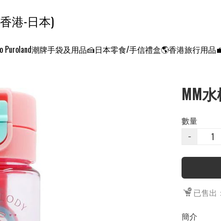
ンクエスト ワールド 征服世界 (香港-日本)
o Puroland
潮牌手袋及用品
🍰日本零食/手信禮盒
🌎香港旅行用品
MM水樽
數量
−
已售出：
簡介