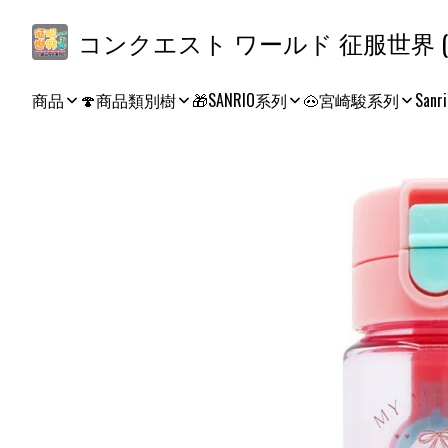
コ
商品
🍄商品類別樹
🎁SANRIO系列
🐽宮崎駿系列
Sanri