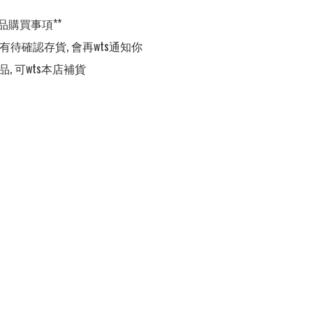
品購買事項**

,有待確認存貨, 會再wts通知你

品, 可wts本店補貨