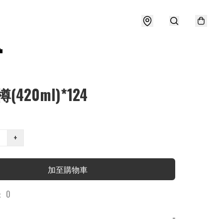

(420ml)*124
+
加至購物車
 0
−