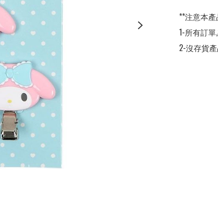
**注意本產
1-所有訂單
2-沒存貨產