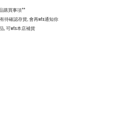
品購買事項**

,有待確認存貨, 會再wts通知你

品, 可wts本店補貨