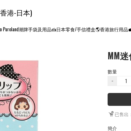
ンクエスト ワールド 征服世界 (香港-日本)
o Puroland
潮牌手袋及用品
🍰日本零食/手信禮盒
🌎香港旅行用品
MM迷
數量
−
已售出：
簡介