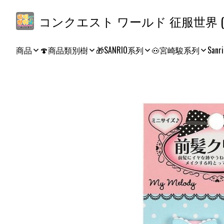
コ
商品
🍄商品類別樹
🎁SANRIO系列
🐽宮崎駿系列
Sanri