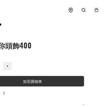

你頭飾400
+
加至購物車
 0
−