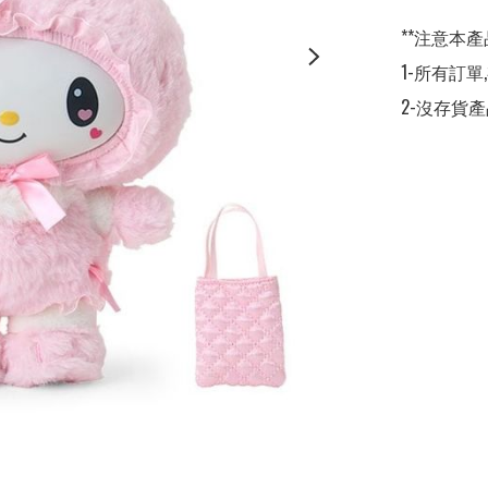
**注意本產
1-所有訂單
2-沒存貨產