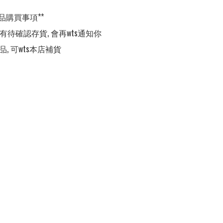
品購買事項**

,有待確認存貨, 會再wts通知你

品, 可wts本店補貨