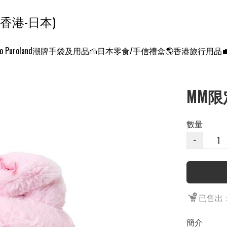
ンクエスト ワールド 征服世界 (香港-日本)
o Puroland
潮牌手袋及用品
🍰日本零食/手信禮盒
🌎香港旅行用品
MM限
數量
−
已售出：
簡介