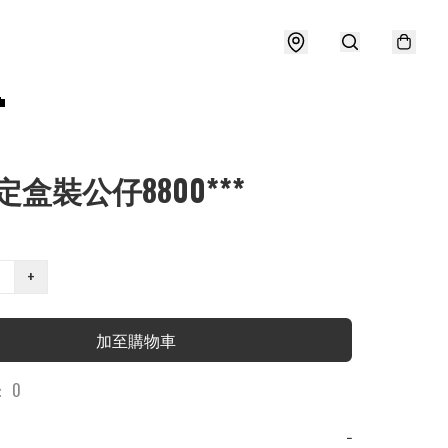

定盒裝公仔8800***
+
加至購物車
 0
−