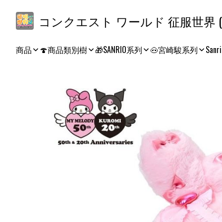
コ
商品
🍄商品類別樹
🎁SANRIO系列
🐽宮崎駿系列
Sanri