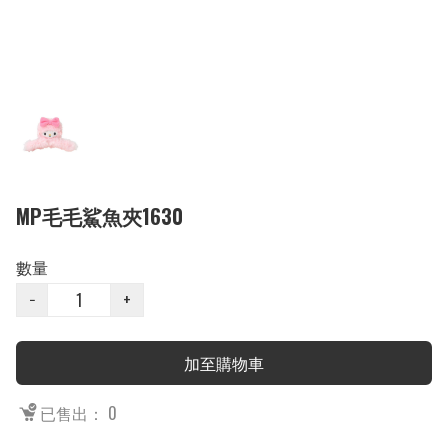
MP毛毛鯊魚夾1630
數量
−
+
加至購物車
已售出： 0